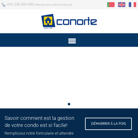
+351 226 004 348
(Chamada para a rede fixa nacional)
Menu
Savoir comment est la gestion
DÉMARRER À LA FOIS
de votre condo est si facile!
Remplissez notre formulaire et attendre