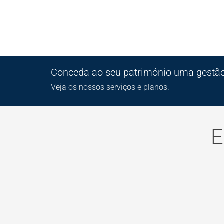
Conceda ao seu património uma gestão 
Veja os nossos serviços e planos.
E