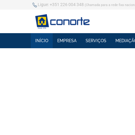
Ligue:
+351 226 004 348
(Chamada para a rede fixa nacion
INÍCIO
EMPRESA
SERVIÇOS
MEDIAÇÃO